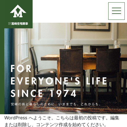
togg
WordPress へようこそ。こちらは最初の投稿です。編集
または削除し、コンテンツ作成を始めてください。