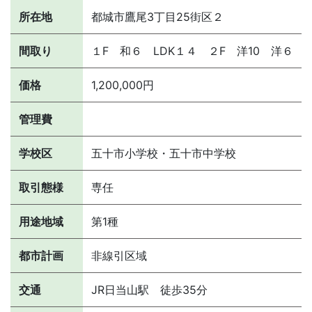
所在地
都城市鷹尾3丁目25街区２
間取り
１F 和６ LDK１４ ２F 洋10 洋６
価格
1,200,000円
管理費
学校区
五十市小学校・五十市中学校
取引態様
専任
用途地域
第1種
都市計画
非線引区域
交通
JR日当山駅 徒歩35分